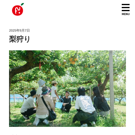
投
2025年9月7日
稿
梨狩り
日: